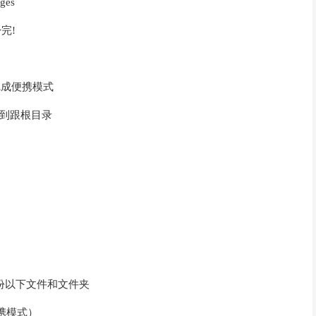
ages
->完!
可完成便携模式
可以保存到跟根目录
需要备份以下文件和文件夹
便携模式）