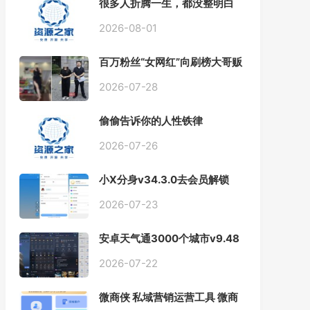
很多人折腾一生，都没整明白
人生的优先级
2026-08-01
百万粉丝“女网红”向刷榜大哥贩
卖私密视频牟利被抓 网友慧眼
识别原来是...
2026-07-28
偷偷告诉你的人性铁律
2026-07-26
小X分身v34.3.0去会员解锁
VIP版/v3.7.1国际版
2026-07-23
安卓天气通3000个城市v9.48
去广告解锁会员版
2026-07-22
微商侠 私域营销运营工具 微商
客户管理软件