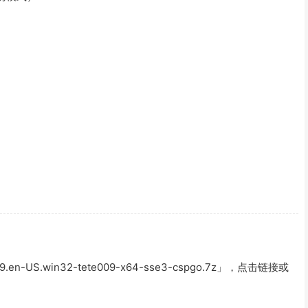
en-US.win32-tete009-x64-sse3-cspgo.7z」，点击链接或