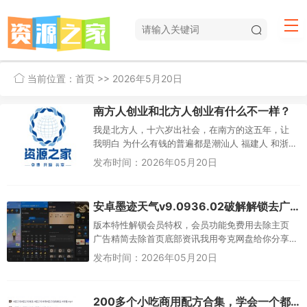
当前位置：
首页
>> 2026年5月20日
南方人创业和北方人创业有什么不一样？
我是北方人，十六岁出社会，在南方的这五年，让
我明白 为什么有钱的普遍都是潮汕人 福建人 和浙
商!南北方创业差异，核心是文化基因、这就造成了
发布时间：2026年05月20日
他们的商业逻辑、做事风...
安卓墨迹天气v9.0936.02破解解锁去广告VIP版
版本特性解锁会员特权，会员功能免费用去除主页
广告精简去除首页底部资讯我用夸克网盘给你分享
了「墨迹天气 9.0935.02会员版_Kunkka.apk」，
发布时间：2026年05月20日
点击链接...
200多个小吃商用配方合集，学会一个都是赚的！