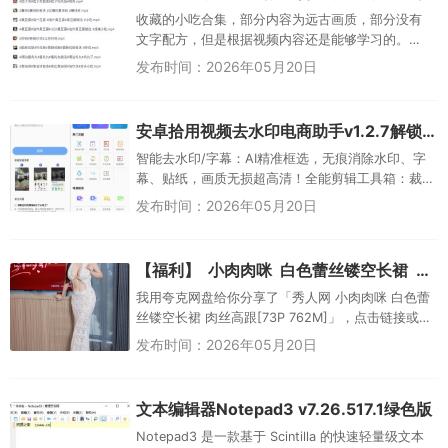
收藏的小吃合集，部分内容为远古画质，部分没有
文字配方，但是根据视频内容还是能够学习的。
PS：教程仅供参考，实际情况还是要根据自己当地
发布时间：2026年05月20日
的口味进行部分改动才能自用！...
安卓拾用视频去水印电商助手v1.2.7解锁会员
智能去水印/字幕：AI精准框选，无痕消除水印、字
幕、贴纸，画质无损超高清！全能剪辑工具箱：裁
剪/变速/倒放/镜像/时长剪辑，自由掌控视频节奏。
发布时间：2026年05月20日
超能提取术：一键分...
【福利】 小肉肉咪 白色蕾丝镂空长裙 肉丝高跟[73P 762M]
我用夸克网盘给你分享了「秀人网 小肉肉咪 白色蕾
丝镂空长裙 肉丝高跟[73P 762M]」，点击链接或复
制整段内容，打开「夸克网盘APP」即可获
发布时间：2026年05月20日
取。/~05b3...
文本编辑器Notepad3 v7.26.517.1绿色版
Notepad3 是一款基于 Scintilla 的快速轻量级文本