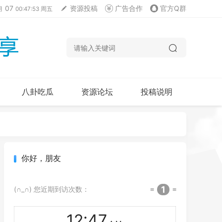
07
资源投稿
广告合作
官方Q群
月
00:47:53 周五
八卦吃瓜
资源论坛
投稿说明
你好，朋友
1
(∩_∩) 您近期到访次数：
≡
≡
12
:
47