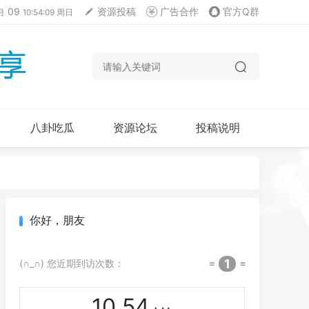
09
资源投稿
广告合作
官方Q群
月
10:54:10 周日
八卦吃瓜
资源论坛
投稿说明
你好，朋友
1
(∩_∩) 您近期到访次数：
≡
≡
10
:
54