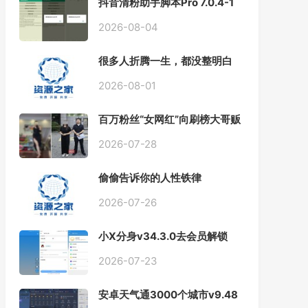
抖音清粉助手脚本Pro 7.0.4-1
自动化清理抖音关注和粉丝
2026-08-04
很多人折腾一生，都没整明白
人生的优先级
2026-08-01
百万粉丝“女网红”向刷榜大哥贩
卖私密视频牟利被抓 网友慧眼
识别原来是...
2026-07-28
偷偷告诉你的人性铁律
2026-07-26
小X分身v34.3.0去会员解锁
VIP版/v3.7.1国际版
2026-07-23
安卓天气通3000个城市v9.48
去广告解锁会员版